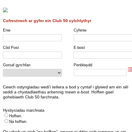
Cofrestrwch ar gyfer ein Club 50 cylchlythyr
Enw
Cyfenw
Côd Post
E-bost
Gorsaf gyrchfan
Penblwydd
Cewch ostyngiadau wedi’i teilwra a bod y cyntaf i glywed am ein sêl
seddi a chystadlaethau arbennig mewn e-bost. Hoffwn gael
gohebiaeth Club 50 farchnata.
Hysbysiadau marchnata
Hoffwn.
Na hoffwn.
Os ydych yn ateb “na hoffwn”, wnawn ni ddim eich cynnwys yn ein